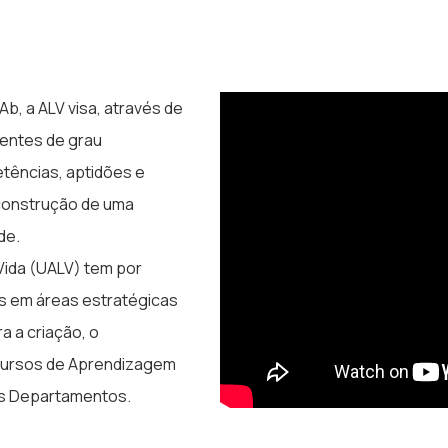
b, a ALV visa, através de
rentes de grau
etências, aptidões e
 construção de uma
de.
Vida (UALV) tem por
os em áreas estratégicas
a a criação, o
 cursos de Aprendizagem
os Departamentos.