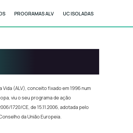
OS
PROGRAMAS ALV
UC ISOLADAS
gem ao Longo da
 Vida (ALV), conceito fixado em 1996 num
ropa, viu o seu programa de ação
006/1720/CE, de 15.11.2006, adotada pelo
Conselho da União Europeia.