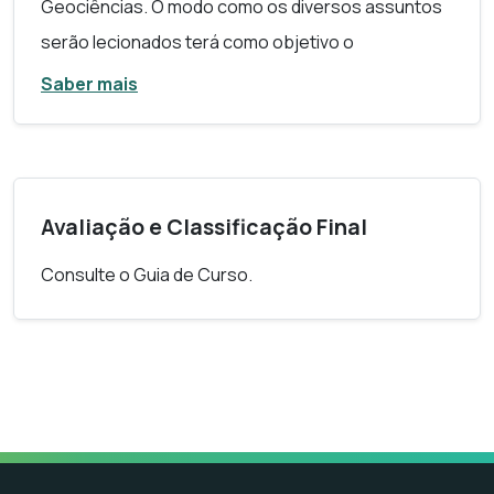
Geociências. O modo como os diversos assuntos
serão lecionados terá como objetivo o
desenvolvimento de um conjunto de
Saber mais
competências/valências científicas transversais
aos vários domínios, que se organizam em dois
níveis:
Nível I – observação, classificação, comunicação,
Avaliação e Classificação Final
medição/quantificação, previsão e inferência;
Consulte o Guia de Curso.
Nível II – identificação de variáveis, construção de
tabelas, construção de gráficos, descrição de
relações entre variáveis, obtenção e
processamento de dados, definição de variáveis
operacionais, experimentação.
HISTÓRIA