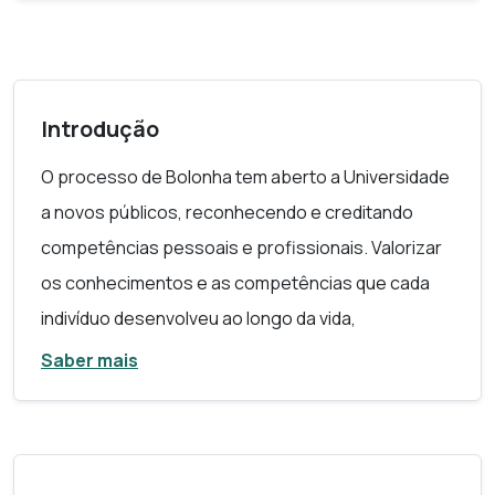
Introdução
O processo de Bolonha tem aberto a Universidade
a novos públicos, reconhecendo e creditando
competências pessoais e profissionais. Valorizar
os conhecimentos e as competências que cada
indivíduo desenvolveu ao longo da vida,
incorporando-os nos percursos de qualificação de
Saber mais
nível superior de pessoas adultas, é um desafio
para as dinâmicas e os contextos universitários.
É, pois, essencial desenvolver estratégias que
respondam eficazmente às necessidades