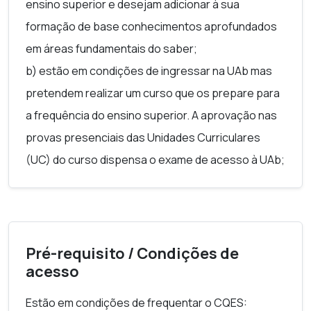
ensino superior e desejam adicionar à sua
a exposição clara e organizada dessa reflexão.
contínua que visa a aquisição, atualização e
formação de base conhecimentos aprofundados
desenvolvimento de competências transversais
em áreas fundamentais do saber;
de natureza teórica e prática em áreas do
b) estão em condições de ingressar na UAb mas
conhecimento consideradas fundamentais.
pretendem realizar um curso que os prepare para
a frequência do ensino superior. A aprovação nas
provas presenciais das Unidades Curriculares
(UC) do curso dispensa o exame de acesso à UAb;
Pré-requisito / Condições de
acesso
Estão em condições de frequentar o CQES: