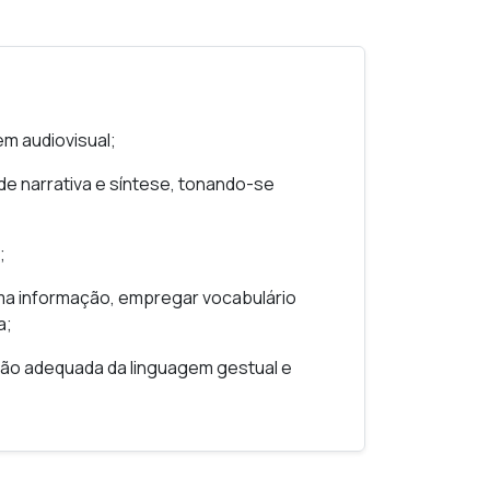
elevisão, nomeadamente, em momentos de
 se torne num entrevistado requisitado.
m audiovisual;
e narrativa e síntese, tonando-se
;
uma informação, empregar vocabulário
a;
ação adequada da linguagem gestual e