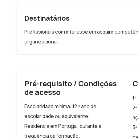
Destinatários
Profissionais com interesse em adquirir competê
organizacional.
Pré-requisito / Condições
C
de acesso
1º
Escolaridade mínima: 12.º ano de
2º
escolaridade ou equivalente;
aç
Residência em Portugal, durante a
3º
frequência da formação.
ca