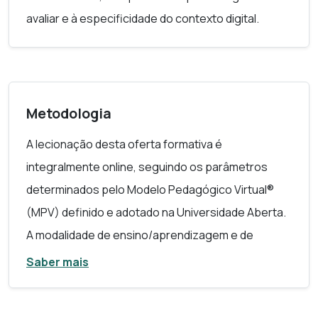
avaliar e à especificidade do contexto digital.
Metodologia
A lecionação desta oferta formativa é
integralmente online, seguindo os parâmetros
determinados pelo Modelo Pedagógico Virtual®
(MPV) definido e adotado na Universidade Aberta.
A modalidade de ensino/aprendizagem e de
avaliação baseia-se num ambiente de turma virtual,
Saber mais
com interação professor/estudante e
estudante/estudante em modo essencialmente