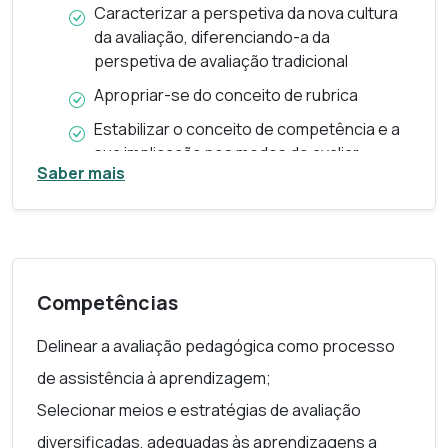
Caracterizar a perspetiva da nova cultura
da avaliação, diferenciando-a da
perspetiva de avaliação tradicional
Apropriar-se do conceito de rubrica
Estabilizar o conceito de competência e a
sua implicação nos modos de avaliar
Saber mais
Clarificar o conceito de avaliação
alternativa digital
Analisar atividades de avaliação à luz de um
modelo conceptual de avaliação
pedagógica digital (Modelo PrACT)
Competências
Identificar e caracterizar
Delinear a avaliação pedagógica como processo
meios/instrumentos e
técnicas/estratégias de avaliação usadas
de assistência à aprendizagem;
em contextos digitais de aprendizagem
Selecionar meios e estratégias de avaliação
Desenhar um Plano de Avaliação
diversificadas, adequadas às aprendizagens a