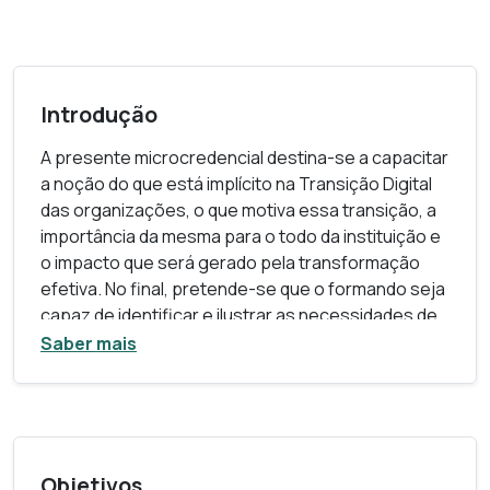
Introdução
A presente microcredencial destina-se a capacitar
a noção do que está implícito na Transição Digital
das organizações, o que motiva essa transição, a
importância da mesma para o todo da instituição e
o impacto que será gerado pela transformação
efetiva. No final, pretende-se que o formando seja
capaz de identificar e ilustrar as necessidades de
inovação digital que estão adjacentes ao mundo
Saber mais
digital em que vivem as organizações, bem como
caracterizar os vários casos de sucesso de
digitalização tanto ao nível empresarial, industrial e
social, e principalmente os fatores conducentes
ao seu sucesso.
Objetivos