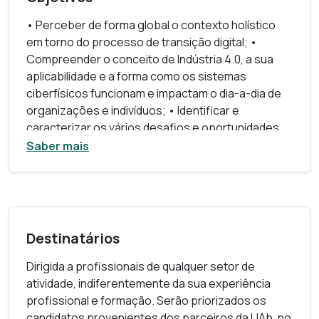
• Perceber de forma global o contexto holístico
em torno do processo de transição digital; •
Compreender o conceito de Indústria 4.0, a sua
aplicabilidade e a forma como os sistemas
ciberfísicos funcionam e impactam o dia-a-dia de
organizações e indivíduos; • Identificar e
caracterizar os vários desafios e oportunidades
associados à transição digital; • Conhecer, de
Saber mais
forma genérica, as principais tecnologias
associadas à transição digital; • Compreender o
conceito de Smart City e o impacto que tem na
atividade diária de pessoas e organizações; •
Compreender as características principais e as
Destinatários
potencialidades de organizações e sociedades
orientadas aos dados.
Dirigida a profissionais de qualquer setor de
atividade, indiferentemente da sua experiência
profissional e formação. Serão priorizados os
candidatos provenientes dos parceiros da UAb, no