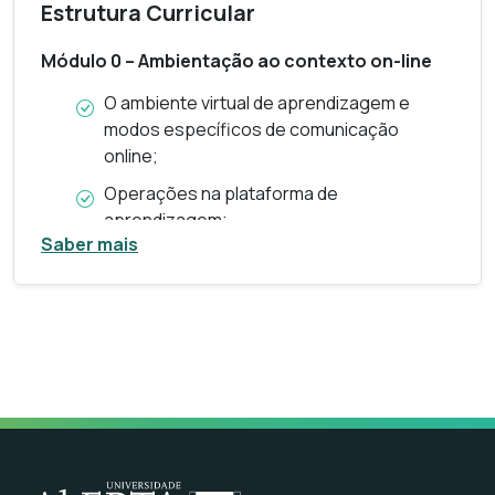
Estrutura Curricular
Módulo 0 – Ambientação ao contexto on-line
O ambiente virtual de aprendizagem e
modos específicos de comunicação
online;
Operações na plataforma de
aprendizagem;
Saber mais
Percurso, temáticas e questões de
formação.
Módulo 1 – Fundamentos da Comunicação
Inclusiva
Conceito e princípios da comunicação
inclusiva;
Barreiras e facilitadores comunicacionais;