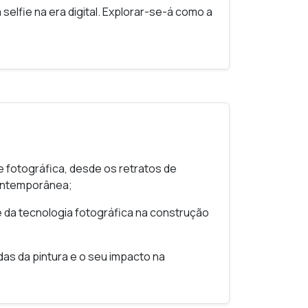
a
selfie
na era digital. Explorar-se-á como a
ura de massas, a desestabilização que
rdadas da pintura.
ráficos e da fotografia de aparato na
sim como a forma como a revolução digital
a relação entre autoimagem e imagem
 os participantes serão convidados a
l e expressão da identidade ao longo do
 fotográfica, desde os retratos de
 contemporânea;
fos de nós mesmos, algo de uma presença
deu. De que modo pode isso ser
 e da tecnologia fotográfica na construção
s da pintura e o seu impacto na
 na encenação da autoridade, da fantasia