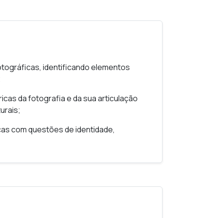
magem social nas práticas fotográficas
ática cultural, social e tecnológica da era
otográficas, identificando elementos
;
ão entre sujeito, olhar e representação
icas da fotografia e da sua articulação
urais;
icas com questões de identidade,
ia da imagem, da visualidade e da cultura
inguir usos documentais, artísticos e