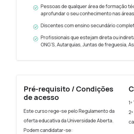
Capacidade de pensar a fotografia como f
Pessoas de qualquer área de formação téc
história da arte, filosofia, antropologia e m
aprofundar o seu conhecimento nas áreas d
Competência reflexiva para problematiza
Discentes com ensino secundário completo 
contemporaneidade, entre autonomia, vigi
Profissionais que estejam direta ou indire
ONG’S, Autarquias, Juntas de freguesia, A
Pré-requisito / Condições
C
de acesso
1º
Este curso rege-se pelo Regulamento da
2º
oferta educativa da Universidade Aberta.
ca
Podem candidatar-se: