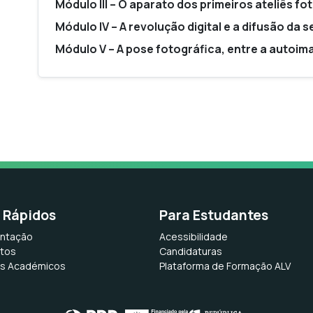
Módulo III – O aparato dos primeiros ateliês fo
Módulo IV – A revolução digital e a difusão da
se
Módulo V – A pose fotográfica, entre a autoim
s Rápidos
Para Estudantes
ntação
Acessibilidade
tos
Candidaturas
os Académicos
Plataforma de Formação ALV