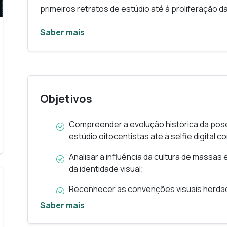
primeiros retratos de estúdio até à proliferação d
fotografia influenciou e foi influenciada pela cult
Saber mais
provocou no sujeito moderno e nas convenções he
Será também analisado o papel dos estúdios fotog
construção de imagens formais e de prestígio, as
democratizou a produção de imagens e redefiniu 
Objetivos
social. Através de uma abordagem crítica e visual,
pensar sobre o poder da pose como gesto cultura
Compreender a evolução histórica da pose
estúdio oitocentistas até à selfie digital
tempo. Por outro lado, ao tornarmo-nos fotógra
e de uma relação com outro (o fotógrafo) se per
Analisar a influência da cultura de massas
da identidade visual;
sintomático do nosso tempo?
Reconhecer as convenções visuais herdada
fotografia comercial “burguesa”;
Saber mais
GUIA DE CURSO
Estudar o papel dos estúdios fotográficos