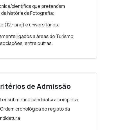
enómeno interdisciplinar, cruzando
nica/científica que pretendam
edia;
a história da Fotografia;
r a autorrepresentação na
(12.º ano) e universitários;
lância e exposição.
tamente ligados a áreas do Turismo,
ssociações, entre outras.
ritérios de Admissão
 Ter submetido candidatura completa
 Ordem cronológica do registo da
ndidatura