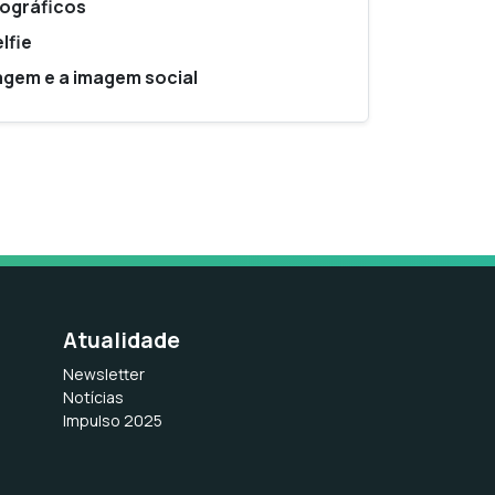
tográficos
lfie
agem e a imagem social
Atualidade
Newsletter
Notícias
Impulso 2025