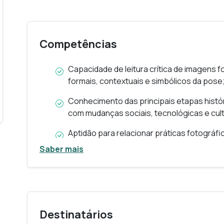
e da respeitabilidade social;
Investigar a relação entre autoimagem e i
contemporâneas;
Competências
Problematizar criticamente a selfie como pr
Capacidade de leitura crítica de imagens f
digital;
formais, contextuais e simbólicos da pose
Refletir sobre as transformações na relaç
Conhecimento das principais etapas histór
visual na cultura da imagem.
com mudanças sociais, tecnológicas e cult
Aptidão para relacionar práticas fotográf
representação e normatividade social;
Saber mais
Domínio de conceitos fundamentais da teor
visual;
Sensibilidade estética e analítica para dist
performativos da pose;
Destinatários