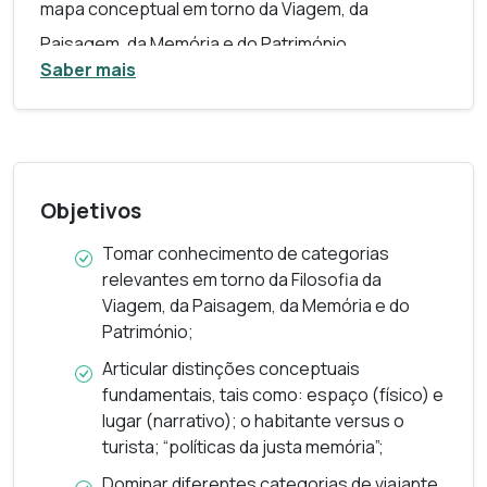
mapa conceptual em torno da Viagem, da
Paisagem, da Memória e do Património.
Saber mais
Hodiernamente, importa ter presente políticas
preocupadas com a justa Memória (seguindo a
designação do filósofo Paul Ricoeur), ter uma
visão crítica do Património, um habitar consciente
Objetivos
das dimensões complexas da Paisagem e,
finalmente, um posicionamento amplo e criterioso
Tomar conhecimento de categorias
relevantes em torno da Filosofia da
sobre a Viagem, numa era de mobilidades
Viagem, da Paisagem, da Memória e do
expandidas. Sob o mote de Fernando Pessoa:
Património;
“Vivemos todos, neste mundo, a bordo de um navio
Articular distinções conceptuais
saído de um porto que desconhecemos para um
fundamentais, tais como: espaço (físico) e
lugar (narrativo); o habitante versus o
porto que ignoramos; devemos ter, uns para os
turista; “políticas da justa memória”;
outros, uma amabilidade de viagem” (Bernardo
Dominar diferentes categorias de viajante,