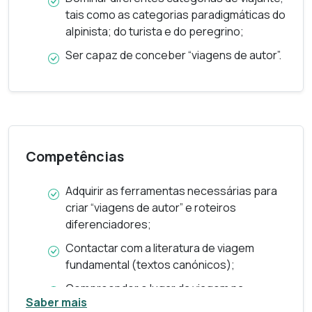
Soares), procuramos, assim, capacitar para uma
tais como as categorias paradigmáticas do
visão ética e política sobre a viagem, a paisagem, a
alpinista; do turista e do peregrino;
memória e o património.
Ser capaz de conceber “viagens de autor”.
guia de curso
Competências
Adquirir as ferramentas necessárias para
criar “viagens de autor” e roteiros
diferenciadores;
Contactar com a literatura de viagem
fundamental (textos canónicos);
Compreender o lugar da viagem na
Saber mais
formação do ser humano moderno;