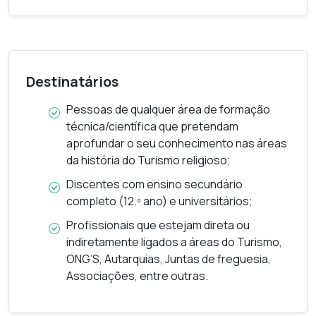
Traçar um roteiro de viagem, que se queira
experiencial, tendo presente a
complexidade a operar no viajante, com
rostos e intentos diversos – o explorador
Destinatários
alpino entregue à solidão da sua aventura
na natureza (o indivíduo); o turista
Pessoas de qualquer área de formação
hedonista imerso na massificação (o peso
técnica/científica que pretendam
do coletivo); o peregrino em busca de
aprofundar o seu conhecimento nas áreas
religação ao sagrado ou espaços
da história do Turismo religioso;
sagrados (indivíduo/comunidade);
Discentes com ensino secundário
Ser capaz de pensar num roteiro afetivo,
completo (12.º ano) e universitários;
narrativo e experiencial que dê densidade,
Profissionais que estejam direta ou
profundidade e valor acrescido aos
indiretamente ligados a áreas do Turismo,
espaços a visitar, revelando-os como
ONG’S, Autarquias, Juntas de freguesia,
lugares de memórias, mitos, tempos
Associações, entre outras.
intensificadores da humanidade que
somos em viagem.