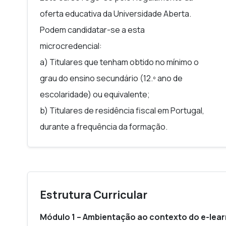
percursos de montanhas em processo de erosão/
oferta educativa da Universidade Aberta.
Podem candidatar-se a esta
Pretende-se, desta forma, cumprir a função da U
microcredencial:
Sociedade, na fruição de recursos disponíveis e 
a) Titulares que tenham obtido no mínimo o
contemporâneos que afectam, moldam e influencia
grau do ensino secundário (12.º ano de
compreender o nosso Mundo. Desse modo, esta mi
escolaridade) ou equivalente;
com o turismo (Autarquias, Associações, Guias Turí
b) Titulares de residência fiscal em Portugal,
estudantes, mas também ao público em geral com
durante a frequência da formação.
GUIA DE CURSO
Estrutura Curricular
Módulo 1 – Ambientação ao contexto do e-lear