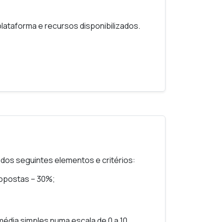
 plataforma e recursos disponibilizados.
 alusões/referências climáticas em
 mesmo onde não se “suspeitaria” da sua
ersos de museus onde a história do clima
ta, sendo o conceito e as referências ao
de outros conteúdos museológicos.
interpretação “climática” das
ão dos seguintes elementos e critérios:
ropostas – 30%;
co: o uso dos museus
 média simples numa escala de 0 a 10