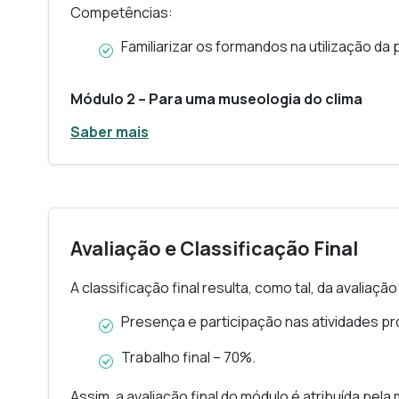
Competências:
Familiarizar os formandos na utilização da
Módulo 2 – Para uma museologia do clima
Competências:
Saber mais
Os formandos reconhecerão a presença de
vários tipos de exposições museológicas,
existência. Usar-se-ão exemplos muito div
está presente, de forma explícita e implíci
Avaliação e Classificação Final
clima fundamentais para a compreensão 
Aprenderão a usar essas referências numa 
A classificação final resulta, como tal, da avaliaç
exposições.
Presença e participação nas atividades p
Módulo 3 – Turismo cultural e turismo climáti
Trabalho final – 70%.
Competências:
Assim, a avaliação final do módulo é atribuída pela