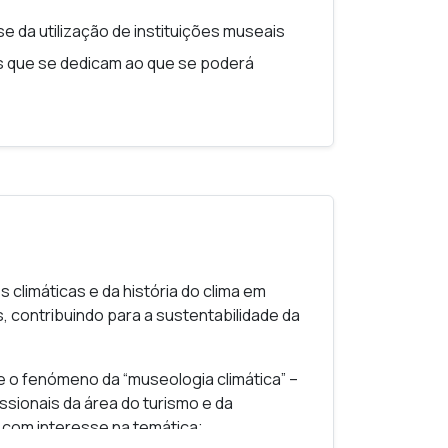
e da utilização de instituições museais
es que se dedicam ao que se poderá
as preocupações com o clima e com as suas
as de origem antrópica – começam a poder
recentes, e podem ser vistas, com outras
a”. Por outro lado, o turismo que busca
o apenas em fenómenos “naturais”
ação/interpretação desses fenómenos. A
resente em muitos discursos museológicos
climáticas e da história do clima em
s, contribuindo para a sustentabilidade da
das atuais (o que não deixa de ter
e o fenómeno da “museologia climática” –
camente com questões climáticas é
fissionais da área do turismo e da
 com interesse na temática;
lima esteja, de há muito, presente em