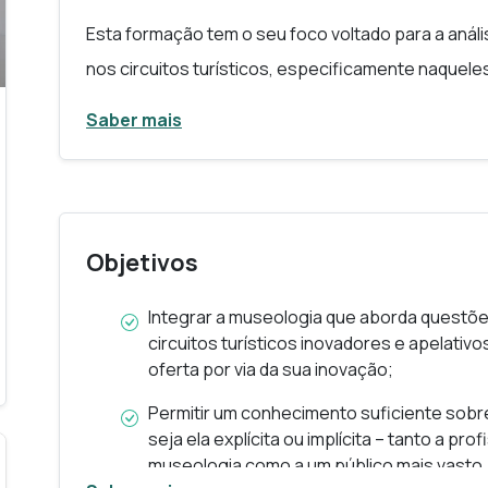
Esta formação tem o seu foco voltado para a anális
nos circuitos turísticos, especificamente naquel
começar a chamar “turismo climático”. De facto, 
Saber mais
alterações ao longo da História – especialmente 
ser percebidas nos discursos museológicos mais 
lentes, mesmo em museologia considerada “clássic
temáticas relacionadas com o clima ancora-se nã
Objetivos
observáveis “ao vivo”, como também na musealiz
evolução climática, e as suas oscilações, está p
Integrar a museologia que aborda questões 
circuitos turísticos inovadores e apelativo
mesmo que por vezes com perspectivas diferentes 
oferta por via da sua inovação;
interesse intrínseco).
Permitir um conhecimento suficiente sobr
De facto, a museologia que se preocupa especifi
seja ela explícita ou implícita – tanto a pro
museologia como a um público mais vasto,
relativamente recente, se bem que a temática do c