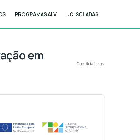
OS
PROGRAMAS ALV
UC ISOLADAS
Candidaturas
vação em
Candidaturas