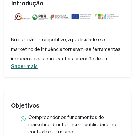
Introdução
Num cenário competitivo, a publicidade e o
marketing de influência tornaram-se ferramentas
indispensáveis para captar a atenção de um
Saber mais
público exigente e global, no setor do turismo.
Esta microcredencial aprofunda estratégias e
práticas que tornam as campanhas de marketing
mais eficazes e impactantes, especialmente no
Objetivos
contexto do turismo. Desde a identificação dos
influenciadores até à criação de conteúdos
Compreender os fundamentos do
marketing de influência e publicidade no
autênticos e à análise de resultados, o programa
contexto do turismo;