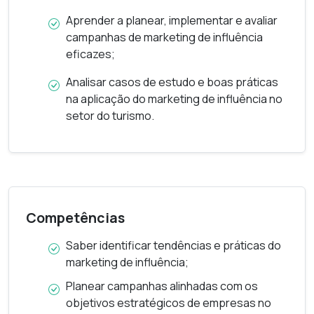
oferece uma visão prática e atual sobre como
Aprender a planear, implementar e avaliar
utilizar estas ferramentas para promover serviços
campanhas de marketing de influência
e construir marcas turísticas sólidas.
eficazes;
Analisar casos de estudo e boas práticas
GUIA DE CURSO
na aplicação do marketing de influência no
setor do turismo.
Competências
Saber identificar tendências e práticas do
marketing de influência;
Planear campanhas alinhadas com os
objetivos estratégicos de empresas no