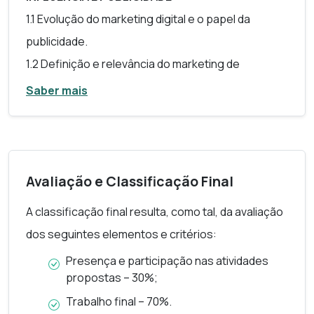
1.1 Evolução do marketing digital e o papel da
publicidade.
1.2 Definição e relevância do marketing de
influência.
Saber mais
MÓDULO 2 | ESTRATÉGIAS DE MARKETING DE
INFLUÊNCIA 2.1 Identificação de
Influenciadores;
2.2 Parcerias estratégicas e co-criação de
Avaliação e Classificação Final
conteúdos;
A classificação final resulta, como tal, da avaliação
2.3 Definição de Objetivos e Métricas em Turismo.
dos seguintes elementos e critérios:
MÓDULO 3 | CRIAÇÃO DE CAMPANHAS
Presença e participação nas atividades
PUBLICITÁRIAS
propostas – 30%;
3.3 Planeamento de Campanhas;
Trabalho final – 70%.
3.2 Plataformas de gestão de influenciadores;