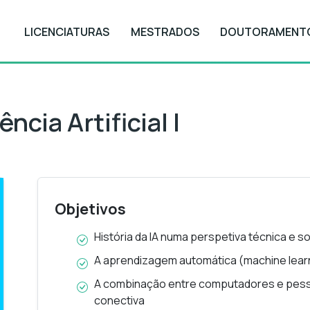
LICENCIATURAS
MESTRADOS
DOUTORAMENT
a Artificial I
ncia Artificial I
Objetivos
História da IA numa perspetiva técnica e so
A aprendizagem automática (machine lear
A combinação entre computadores e pesso
conectiva