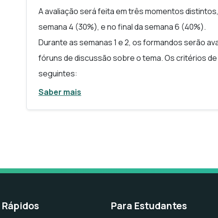
A avaliação será feita em três momentos distintos, 
semana 4 (30%), e no final da semana 6 (40%).
Durante as semanas 1 e 2, os formandos serão ava
fóruns de discussão sobre o tema. Os critérios d
seguintes:
Saber mais
Frequência das contribuições nos fóruns 
Capacidade de síntese e originalidade das
Relevância das contribuições nos fóruns 
No que diz respeito ao segundo momento de avalia
e 4, este será representado pela realização de prá
Os critérios de avaliação deste elemento serão o
Realização da prática com sucesso (50%)
s Rápidos
Para Estudantes
Resultado, saída, esperada da execução 