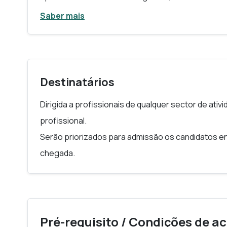
Saber associar as principais técnicas da IA como
Saber mais
Compreender como uma organização pode usar a 
liderança e diferenciação no mercado;
Compreender se uma aplicação de aprendizagem 
organização.
Destinatários
Dirigida a profissionais de qualquer sector de ati
profissional.
Serão priorizados para admissão os candidatos e
chegada.
Pré-requisito / Condições de a