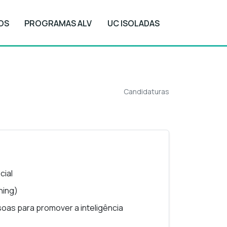
OS
PROGRAMAS ALV
UC ISOLADAS
Candidaturas
Candidaturas
cial
ning)
as para promover a inteligência