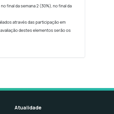
no final da semana 2 (30%), no final da
liados através das participação em
e avaliação destes elementos serão os
de discussão (20%);
 contribuições (30%);
de discussão (50%).
ção, que terá lugar durante as semanas 3
ticas e utilização de ferramentas de IA.
s seguintes:
;
Atualidade
das ferramentas de IA baseada em