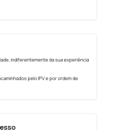
 uma tecnologia transformadora;
aprendizagem automática para alcançar
automática é apropriada numa
vidade, indiferentemente da sua experiência
ncaminhados pelo IPV e por ordem de
cesso