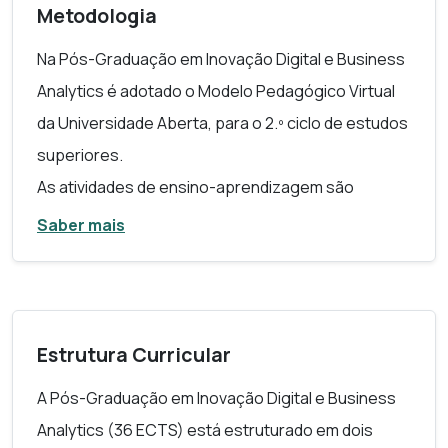
Metodologia
Na Pós-Graduação em Inovação Digital e
Business
Analytics
é adotado o Modelo Pedagógico Virtual
da Universidade Aberta, para o 2.º ciclo de estudos
superiores.
As atividades de ensino-aprendizagem são
realizadas em regime de ensino a distância, em
Saber mais
ambiente completamente virtual com recurso a
uma plataforma de e-learning. O primeiro
semestre é antecedido por um módulo inicial de
Ambientação Online com a duração de uma
Estrutura Curricular
semana, com o objetivo de permitir que as/os
A Pós-Graduação em Inovação Digital e
Business
estudantes se familiarizem com o ambiente de
Analytics
(36 ECTS) está estruturado em dois
trabalho da PlataformaABERTA da Universidade