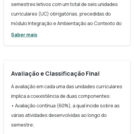
semestres letivos com um total de seis unidades
Aberta e adquiram competências fundamentais de
curriculares (UC) obrigatórias, precedidas do
comunicação online e competências sociais
módulo Integração e Ambientação ao Contexto do
necessárias à construção de uma comunidade de
e-learning, com os conteúdos específicos que a
Saber mais
aprendizagem virtual.
seguir se indicam:
1.º SEMESTRE
Transformação Digital e Evolução dos Negócios
Business Intelligence
e Aplicações
Avaliação e Classificação Final
Business Analytics
A avaliação em cada uma das unidades curriculares
2.º SEMESTRE
implica a coexistência de duas componentes:
Business Plan
e Negócios Inovadores
• Avaliação contínua (60%), a qual incide sobre as
Seminário de Inovação Digital e
Business Analytics
várias atividades desenvolvidas ao longo do
Projeto Aplicado
semestre;