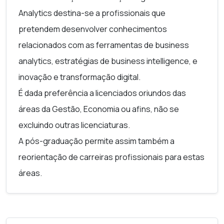
• Analisar dados para extrair informações valiosas
As/Os estudantes terão a oportunidade de criar
Analytics
destina-se a profissionais que
para a tomada de decisões.
redes de contactos com colegas e especialistas
pretendem desenvolver conhecimentos
• Capacidade de tomar decisões informadas com
das áreas em estudo, promovendo
relacionados com as ferramentas de
business
base em dados e relatórios.
relacionamentos profissionais valiosos que
analytics
, estratégias de
business intelligence
, e
• Aplicar os conhecimentos a um domínio
podem impulsionar as suas carreiras profissionais.
inovação e transformação digital.
emergente na prática de casos reais, estudos de
É dada preferência a licenciados oriundos das
caso e projetos.
áreas da Gestão, Economia ou afins, não se
As competências adquiridas visam tornar a
excluindo outras licenciaturas.
experiência de aprendizagem altamente prática e
A pós-graduação permite assim também a
relevante.
reorientação de carreiras profissionais para estas
áreas.