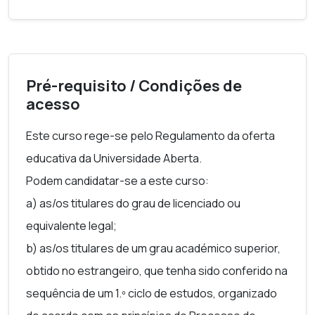
e) Atribuição e alteração de alimentos, provisórios
ou definitivos;
f) Privação do direito ao uso dos apelidos do outro
Pré-requisito / Condições de
cônjuge;
acesso
g) Autorização do uso dos apelidos do ex-cônjuge
ou da casa de morada da família;
Este curso rege-se pelo Regulamento da oferta
h) Prestação de alimentos e outros cuidados aos
educativa da Universidade Aberta.
ascendentes pelos seus descendentes na linha
Podem candidatar-se a este curso:
reta».
a) as/os titulares do grau de licenciado ou
Neste contexto, a intervenção de uma terceira
equivalente legal;
pessoa imparcial, sem poderes de imposição, é de
b) as/os titulares de um grau académico superior,
grande importância para desbloquear a situação
obtido no estrangeiro, que tenha sido conferido na
conflituosa, de forma que as partes consigam
sequência de um 1.º ciclo de estudos, organizado
encontrar uma solução. Para isso, esta deve ter