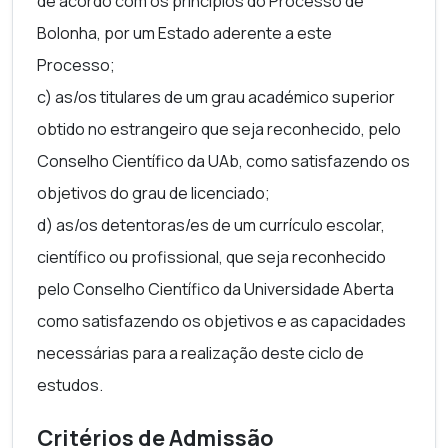
de acordo com os princípios do Processo de
um conjunto de qualidades e de competências que
Bolonha, por um Estado aderente a este
permitam gerir a situação e a participação das
Processo;
pessoas interessadas. Esta capacidade deve ser
c) as/os titulares de um grau académico superior
certificada com a participação num curso de
obtido no estrangeiro que seja reconhecido, pelo
formação em mediação familiar, reconhecido pelo
Conselho Científico da UAb, como satisfazendo os
Ministério da Justiça.
objetivos do grau de licenciado;
A Universidade Aberta (UAb) é uma entidade
d) as/os detentoras/es de um currículo escolar,
formadora certificada pelo Ministério da Justiça,
científico ou profissional, que seja reconhecido
inserindo-se este curso na oferta letiva que tem
pelo Conselho Científico da Universidade Aberta
vindo a apresentar na área da mediação.
como satisfazendo os objetivos e as capacidades
necessárias para a realização deste ciclo de
estudos.
Critérios de Admissão