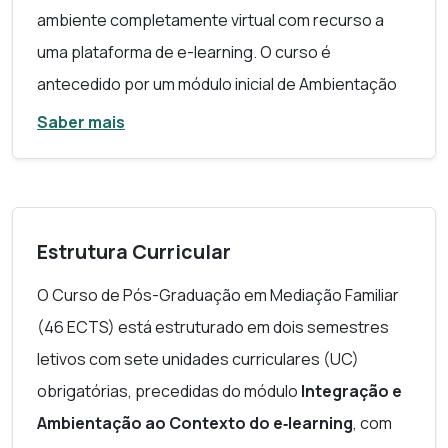
ambiente completamente virtual com recurso a
uma plataforma de e-learning. O curso é
antecedido por um módulo inicial de Ambientação
Online, com o objetivo de permitir que as/os
Saber mais
formandas/os se familiarizem com ambientes
digitais e online de aprendizagem da Universidade
Aberta e desenvolvam competências
fundamentais de comunicação online e
Estrutura Curricular
competências sociais necessárias à construção
O Curso de Pós-Graduação em Mediação Familiar
de uma comunidade de aprendizagem virtual.
(46 ECTS) está estruturado em dois semestres
Neste curso é adotado o Modelo Pedagógico da
letivos com sete unidades curriculares (UC)
Universidade Aberta, (Casanova, Machado,
obrigatórias, precedidas do módulo
Integração e
Quintas Mendes, Ferreira, Aires, Martins, Serranho,
Ambientação ao Contexto do e‑learning
, com
& Rocio, 2025), essencialmente orientado para o