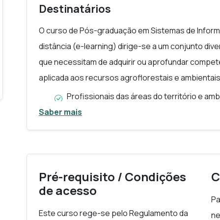
Destinatários
Gerir e estruturar bases de dados geográf
O curso de Pós-graduação em Sistemas de Inform
Desenvolver competências aplicadas em c
e planeamento territorial.
distância (e-learning) dirige-se a um conjunto div
que necessitam de adquirir ou aprofundar compet
aplicada aos recursos agroflorestais e ambientais
Profissionais das áreas do território e am
arquitetos, engenheiros civis, engenheiro
Saber mais
técnicos de ordenamento.
Técnicos de organismos públicos, incluin
regional, institutos ambientais, serviços d
organismos de estatística.
Pré-requisito / Condições
C
Profissionais de empresas privadas que u
de acesso
consultoras, empresas de prestação de s
Pa
energia, agricultura de precisão ou gestão
Este curso rege-se pelo Regulamento da
ne
Investigadores e académicos que pretend