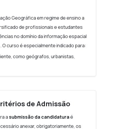
icas de forma eficiente.
ação Geográfica em regime de ensino a
adastro, modelação de recursos naturais
ersificado de profissionais e estudantes
ências no domínio da informação espacial
. O curso é especialmente indicado para:
biente, como geógrafos, urbanistas,
s ambientais, gestores florestais e
do autarquias, entidades de planeamento
e proteção civil, forças de segurança e
ritérios de Admissão
tilizem dados georreferenciados, como
erviços, telecomunicações, transportes,
ra a
submissão da candidatura
é
 de infraestruturas.
cessário anexar, obrigatoriamente, os
am integrar metodologias SIG nos seus