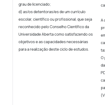
grau de licenciado;
ca
d) as/os detentoras/es de um currículo
escolar, científico ou profissional, que seja
A 
reconhecido pelo Conselho Científico da
pr
Universidade Aberta como satisfazendo os
em
objetivos e as capacidades necessárias
ca
para a realização deste ciclo de estudos.
ta
O 
da
PD
ca
pa
(V