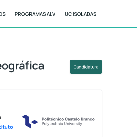
OS
PROGRAMAS ALV
UC ISOLADAS
Candidatura
ográfica
Candidatura
e
tituto