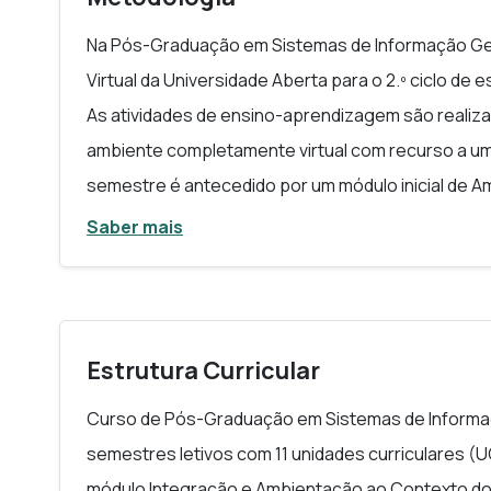
Na Pós-Graduação em Sistemas de Informação Ge
Virtual da Universidade Aberta para o 2.º ciclo de 
As atividades de ensino-aprendizagem são realiza
ambiente completamente virtual com recurso a uma
semestre é antecedido por um módulo inicial de 
semana, com o objetivo de permitir que as/os est
Saber mais
trabalho da PlataformAbERTA da Universidade Ab
fundamentais de comunicação online e competênc
uma comunidade de aprendizagem virtual.
Estrutura Curricular
Curso de Pós-Graduação em Sistemas de Informaç
semestres letivos com 11 unidades curriculares (
módulo Integração e Ambientação ao Contexto do