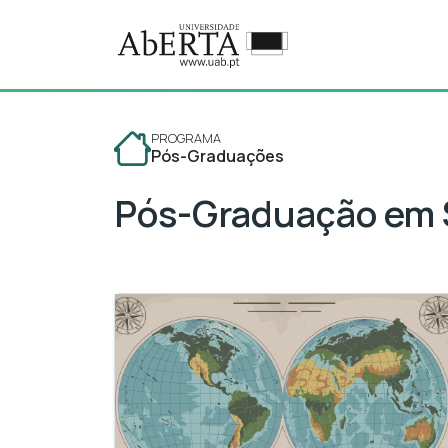
Ir para o conteúdo principal
Pós-Graduação em Sistemas
PROGRAMA
Pós-Graduações
Pós-Graduação em S