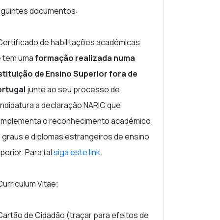
guintes documentos:
, engenharia, ciências da terra,
as sociais que desejem especializar‑se num
Certificado de habilitações académicas
e trabalho.
 tem uma
formação realizada numa
ação de competências, que necessitem de
stituição de Ensino Superior fora de
os profissionais exigentes.
rtugal
junte ao seu processo de
ndidatura a declaração NARIC que
mplementa o reconhecimento académico
 graus e diplomas estrangeiros de ensino
perior. Para tal
siga este link
.
Curriculum Vitae
;
Cartão de Cidadão (traçar para efeitos de