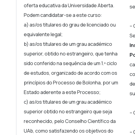
oferta educativa da Universidade Aberta.
projetos de investigação.
se
Podem candidatar-se a este curso:
Recém‑licenciados de áreas como geografia
informática, biologia, economia ou ciênci
a) as/os titulares do grau de licenciado ou
– 
domínio com elevada procura no mercado d
equivalente legal;
Se
Profissionais em reconversão ou atualiz
b) as/os titulares de um grau académico
In
formação flexível e compatível com horári
superior, obtido no estrangeiro, que tenha
Po
sido conferido na sequência de um 1.º ciclo
ca
de estudos, organizado de acordo com os
co
princípios do Processo de Bolonha, por um
de
Estado aderente a este Processo;
su
c) as/os titulares de um grau académico
superior obtido no estrangeiro que seja
–
reconhecido, pelo Conselho Científico da
UAb, como satisfazendo os objetivos do
– 