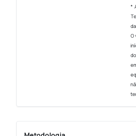
* 
Te
da
O 
in
do
em
eq
nã
te
Metodologia