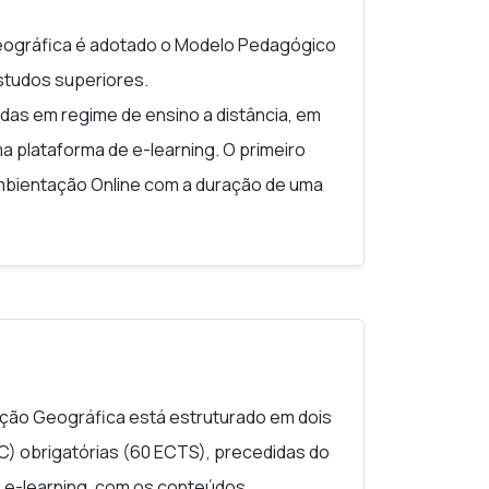
ográfica é adotado o Modelo Pedagógico
estudos superiores.
das em regime de ensino a distância, em
 plataforma de e-learning. O primeiro
Ambientação Online com a duração de uma
udantes se familiarizem com o ambiente de
erta e adquiram competências
ias sociais necessárias à construção de
ão Geográfica está estruturado em dois
UC) obrigatórias (60 ECTS), precedidas do
 e-learning, com os conteúdos