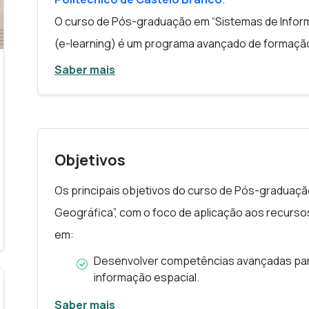
O curso de Pós-graduação em “Sistemas de Inform
(e-learning) é um programa avançado de formaçã
técnicas e analíticas no domínio da informação esp
Saber mais
O curso combina fundamentos teóricos com uma f
recursos agroflorestais e ambientais, permitindo
metodologias e tecnologias que suportam a recolha
dados geográficos.
Objetivos
Este curso responde a várias necessidades emer
Os principais objetivos do curso de Pós-graduaç
crescimento da importância dos SIG em áreas com
Geográfica”, com o foco de aplicação aos recurso
agricultura, os transportes, a saúde pública, a prote
em:
a procura crescente por profissionais especializ
Desenvolver competências avançadas para
espaciais e apoiar decisões estratégicas; a evol
informação espacial.
surgimento de novas plataformas, sensores, dados
Capacitar os estudantes para utilizar de 
Saber mais
espacial; a democratização do acesso à formação,