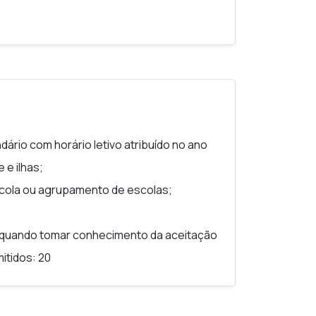
eia (UE) no âmbito do Programa Cidadãos,
ndário com horário letivo atribuído no ano
 e ilhas;
cola ou agrupamento de escolas;
o quando tomar conhecimento da aceitação
itidos: 20