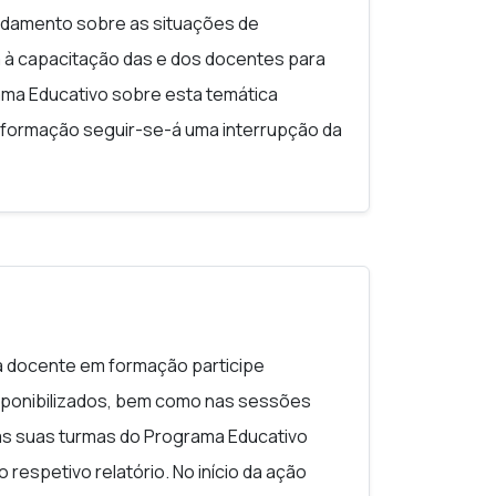
ndamento sobre as situações de
ta à capacitação das e dos docentes para
nas, as e os docentes em formação
ma Educativo sobre esta temática
ativo sobre Ciberviolência que será
de formação seguir-se-á uma interrupção da
ssões anteriores. Pretende-se que cada
tes em formação aplicarão, em trabalho
a educativo sobre ciberviolência aos
cia junto das suas turmas. O último
urma, habilitando alunas e alunos com
s resultados da aplicação.
se estiverem sob ameaça ou se assistirem
ia online. Os processos e resultados
nas) Conteúdos: Enquadramento teórico
om o grupo de formação nas sessões
al, violência online e violência sexual
a docente em formação participe
o em rapazes e em raparigas).
sponibilizados, bem como nas sessões
ona) Conteúdos: As novas gerações como
nas suas turmas do Programa Educativo
(diferentes tipos de envolvimento na
respetivo relatório. No início da ação
núncia).