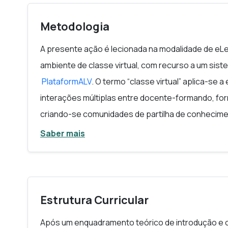
Metodologia
A presente ação é lecionada na modalidade de eLe
ambiente de classe virtual, com recurso a um sis
PlataformALV
. O termo “classe virtual” aplica-s
interações múltiplas entre docente-formando, 
criando-se comunidades de partilha de conhecime
formandos são incentivados, através dos vários p
Saber mais
aprendizagens significativas. A ação de formação
termos de metodologia, um modelo pedagógico bas
da aprendizagem colaborativa e pela resolução d
Formação, esta ação tem uma vertente teórica e u
Estrutura Curricular
trabalho autónomo
.
Após um enquadramento teórico de introdução e 