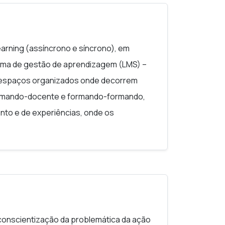
arning (assíncrono e síncrono), em
tema de gestão de aprendizagem (LMS) –
e a espaços organizados onde decorrem
formando-docente e formando-formando,
nto e de experiências, onde os
roblemas colocados, a realizarem
 tem como quadro geral de referência, em
eado nos princípios do construtivismo,
e problemas.
Sendo uma Oficina de
ma vertente prática de aplicação em
conscientização da problemática da ação