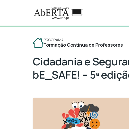
Ir para o conteúdo principal
PPFCP: Cidadania e Seguranç
PROGRAMA
Formação Contínua de Professores
Cidadania e Seguran
bE_SAFE! – 5ª ediçã