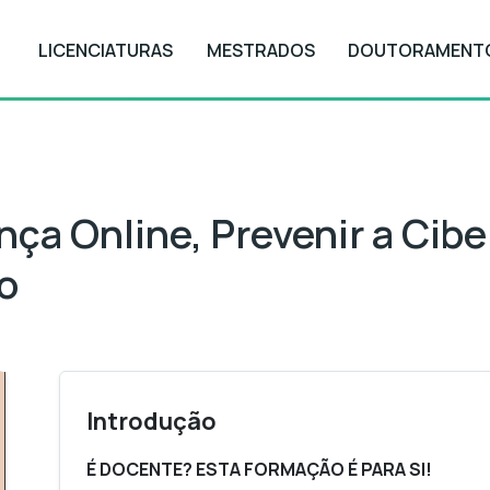
LICENCIATURAS
MESTRADOS
DOUTORAMENT
a Online, Prevenir a Ciberviolência: bE_SAFE!
ça Online, Prevenir a Cibe
o
Introdução
É DOCENTE? ESTA FORMAÇÃO É PARA SI!