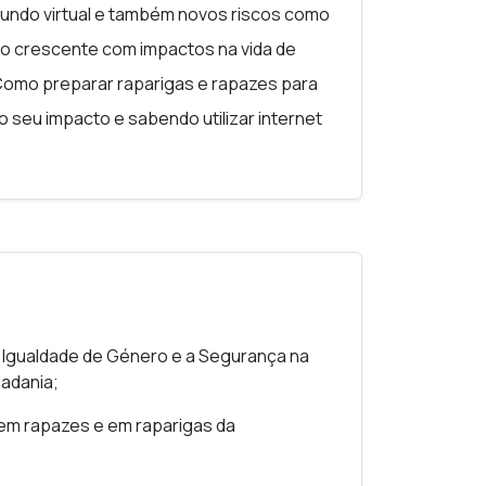
mundo virtual e também novos riscos como
eno crescente com impactos na vida de
 Como preparar raparigas e rapazes para
eu impacto e sabendo utilizar internet
 entre a liberdade online e a prevenção da
l na conscientização entre pares e na
culpabilização e traumatização das
violência sexual e capacitar docentes
 Igualdade de Género e a Segurança na
s, com informação científica atualizada e
dadania;
e discentes face à ciberviolência.
 em rapazes e em raparigas da
peu, bE_SAFE – Conscientização sobre a