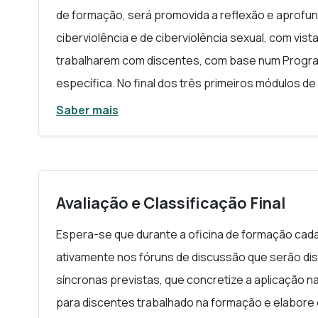
de formação, será promovida a reflexão e aprofu
TRABALHO AUTÓNOMO
ciberviolência e de ciberviolência sexual, com vis
No trabalho autónomo, a realizar durante 4 sema
trabalharem com discentes, com base num Progra
aplicarão, junto das suas turmas, o Programa Educ
específica. No final dos três primeiros módulos 
disponibilizado na formação e trabalhado nas se
oficina de formação durante a qual as e os docen
Saber mais
docente, para fins de aplicação, adapte o program
autónomo, o Programa Educativo sobre Ciberviolên
níveis etários e características dos seus grupos-t
momento de formação será destinado à partilha do
competências e recursos que lhes permitam agir 
ou tomarem conhecimento de situações de violênc
• Módulo 1
(6 horas: 4h assíncronas e 2h síncro
Avaliação e Classificação Final
deste trabalho de aplicação serão partilhados c
(Estereótipos, sexismo, redes sociais, pegada digit
seguintes.
Espera-se que durante a oficina de formação cad
online – causas, características, formas e impact
ativamente nos fóruns de discussão que serão di
• Módulo 2
(6 horas: 5h assíncronas e 1h síncr
síncronas previstas, que concretize a aplicação 
agentes de mudança; combater a violência online 
para discentes trabalhado na formação e elabore o 
violência online, contenção da disseminação e de