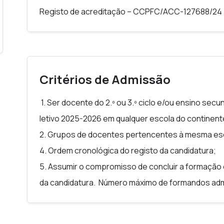
Equality da Croácia e financiado pela União Europ
Registo de acreditação – CCPFC/ACC-127688/24
Igualdade, Direitos e Valores (CERV).
Critérios de Admissão
1. Ser docente do 2.º ou 3.º ciclo e/ou ensino secu
letivo 2025-2026 em qualquer escola do continente
2. Grupos de docentes pertencentes à mesma es
4. Ordem cronológica do registo da candidatura;
5. Assumir o compromisso de concluir a formaçã
da candidatura. Número máximo de formandos adm