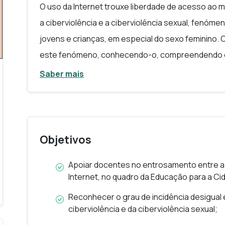
O uso da Internet trouxe liberdade de acesso ao 
a ciberviolência e a ciberviolência sexual, fenóm
jovens e crianças, em especial do sexo feminino.
este fenómeno, conhecendo-o, compreendendo o s
de modo seguro? Esta oficina tratará do equilíbrio
Saber mais
ciberviolência sexual; do papel da educação digita
segurança das comunidades online; do combate à 
vítimas.
Objetivos
Visa ainda aumentar o conhecimento sobre a ciber
Apoiar docentes no entrosamento entre a
para preparar crianças e jovens para os seus risco
Internet, no quadro da Educação para a Ci
aplicação um programa educativo de capacitação d
Reconhecer o grau de incidência desigual
ciberviolência e da ciberviolência sexual;
Esta oferta formativa insere-se no projeto euro