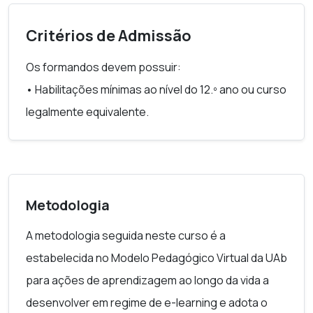
ciberespaço.
medidas de defesa ativa que lhes permitam
Critérios de Admissão
melhorar a sua cibersegurança;
• Desenvolver competências e ficar apto utilizar a
Os formandos devem possuir:
internet de forma segura.
• Habilitações mínimas ao nível do 12.º ano ou curso
• Intercomunicar online de forma assíncrona e
legalmente equivalente.
síncrona e utilizar de forma eficaz todas as
ferramentas e recursos da plataforma informática
de formação/aprendizagem utilizada;
• Pesquisar e organizar informação, de forma
Metodologia
orientada, com recurso à Web.
A metodologia seguida neste curso é a
estabelecida no Modelo Pedagógico Virtual da UAb
para ações de aprendizagem ao longo da vida a
desenvolver em regime de e-learning e adota o