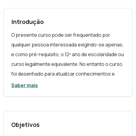
Introdução
O presente curso pode ser frequentado por
qualquer pessoa interessada exigindo-se apenas,
e como pré-requisito, o 12º ano de escolaridade ou
curso legalmente equivalente. No entanto o curso
foi desenhado para atualizar conhecimentos e
competências dos Diretores de Segurança que já
Saber mais
realizaram os seus cursos de qualificação inicial há
5 ou mais anos e pretendam renovar o seu título
profissional junto do DSP/PSP. (ver Portaria nº
304/2021, de 17 de dezembro).
Objetivos