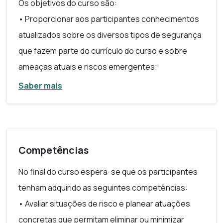
Os objetivos do curso são:
Matricula e Acesso ao Curso
• Proporcionar aos participantes conhecimentos
O resultado da sua candidatura (aceite/não aceite)
atualizados sobre os diversos tipos de segurança
ser-lhe-á comunicado para o seu email. No caso de
que fazem parte do currículo do curso e sobre
ser aceite a sua matrícula será realizada
ameaças atuais e riscos emergentes;
automaticamente não tendo de se preocupar com
• Proporcionar conhecimentos e competências
Saber mais
essa questão administrativa.
atualizadas que permitam aos participantes,
Até ao início do Curso, receberá no seu e-mail
continuar a desempenhar as funções que
instruções de como proceder nos próximos
legalmente competem aos Diretores de
passos desta formação (receção de credenciais
Segurança, designadamente:
Competências
de acesso à Plataforma de
e-learning
e Portal
a) Planear, coordenar e controlar a execução dos
Académico para pagamento de propina).
No final do curso espera-se que os participantes
serviços de empresas de segurança privada;
tenham adquirido as seguintes competências:
b) Gerir os recursos relacionados com a
Anulação de Matrícula
• Avaliar situações de risco e planear atuações
segurança privada que lhe estejam atribuídos; c)
Na Universidade Aberta não existe a possibilidade
concretas que permitam eliminar ou minimizar