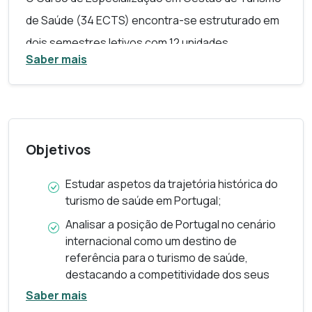
de Saúde
(34 ECTS) encontra-se estruturado em
dois semestres letivos com 12 unidades
Saber mais
curriculares (UC) obrigatórias (30 ECTS),
destinando-se os ECTS remanescentes (4) à
frequência e aprovação em unidades curriculares
opcionais.
Objetivos
As UC são precedidas do módulo de
Integração e
Estudar aspetos da trajetória histórica do
Ambientação ao Contexto do
e-learning
.
turismo de saúde em Portugal;
Os conteúdos específicos do curso são os que de
Analisar a posição de Portugal no cenário
internacional como um destino de
seguida se indicam.
referência para o turismo de saúde,
Cada módulo deste curso será igualmente
destacando a competitividade dos seus
oferecido como microcredencial isolada.
serviços em diferentes especialidades
Saber mais
médicas;