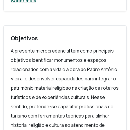
Saber mais
património material religioso que lhe serviu de
cenário. Percorrendo três eixos temáticos –
Tempo, Lugares e Legado – colocar-se-á em
evidência a importância histórica e cultural dos
Objetivos
monumentos e dos espaços associados à figura
do Padre António Vieira, alinhando esta herança
A presente microcredencial tem como principais
com as práticas e estratégias da atividade
objetivos identificar monumentos e espaços
turística. Idealizada para vários destinatários, a
relacionados com a vida e a obra de Padre António
formação propõe ferramentas teóricas para
Vieira, e desenvolver capacidades para integrar o
integrar a riqueza do legado vieirino no
património material religioso na criação de roteiros
desenvolvimento de experiências turísticas e
turísticos e de experiências culturais. Nesse
culturais.
sentido, pretende-se capacitar profissionais do
turismo com ferramentas teóricas para alinhar
história, religião e cultura ao atendimento de
GUIA DE CURSO