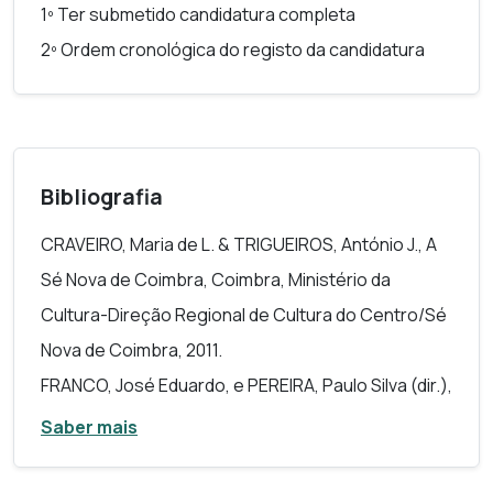
1º Ter submetido candidatura completa
2º Ordem cronológica do registo da candidatura
Bibliografia
CRAVEIRO, Maria de L. & TRIGUEIROS, António J., A
Sé Nova de Coimbra, Coimbra, Ministério da
Cultura-Direção Regional de Cultura do Centro/Sé
Nova de Coimbra, 2011.
FRANCO, José Eduardo, e PEREIRA, Paulo Silva (dir.),
Revisitar Vieira no Século XXI, 2 vols., Coimbra,
Saber mais
Imprensa da Universidade de Coimbra, 2020.
FRANCO, José Eduardo, e VENTURA, Ricardo, «A