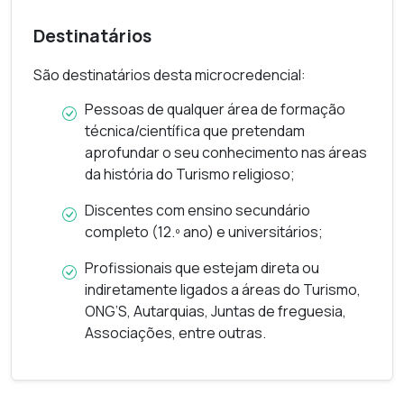
Conhecer e compreender conceitos
Destinatários
técnicos relevantes para a prática do
turismo;
São destinatários desta microcredencial:
Conceber uma proposta de atividade no
Pessoas de qualquer área de formação
âmbito do turismo;
técnica/científica que pretendam
Refletir criticamente acerca de usos e
aprofundar o seu conhecimento nas áreas
representações contemporâneas da obra
da história do Turismo religioso;
vieirina e do Império Português.
Discentes com ensino secundário
completo (12.º ano) e universitários;
Profissionais que estejam direta ou
indiretamente ligados a áreas do Turismo,
ONG’S, Autarquias, Juntas de freguesia,
Associações, entre outras.